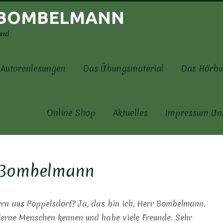
 BOMBELMANN
und
Autorenlesungen
Das Übungsmaterial
Das Hörbu
Online Shop
Aktuelles
Impressum Un
 Bombelmann
errn aus Poppelsdorf? Ja, das bin ich, Herr Bombelmann.
, lerne Menschen kennen und habe viele Freunde. Sehr