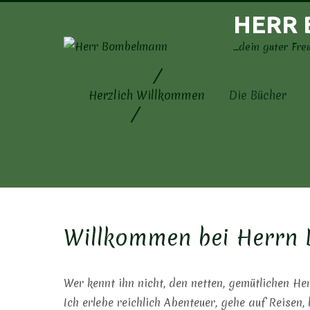
Skip
HERR
to
content
…dein guter Fre
Herzlich Willkommen
Die Bücher
Willkommen bei Herrn
Wer kennt ihn nicht, den netten, gemütlichen H
Ich erlebe reichlich Abenteuer, gehe auf Reisen