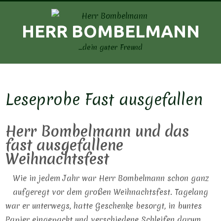
Skip
to
HERR BOMBELMANN
content
…dein guter Freund
Leseprobe Fast ausgefallen
Herr Bombelmann und das
fast ausgefallene
Weihnachtsfest
Wie in jedem Jahr war Herr Bombelmann schon ganz
aufgeregt vor dem großen Weihnachtsfest. Tagelang
war er unterwegs, hatte Geschenke besorgt, in buntes
Papier eingepackt und verschiedene Schleifen darum