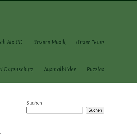
ch Als CD
Unsere Musik
Unser Team
d Datenschutz
Ausmalbilder
Puzzles
Suchen
Suchen
r