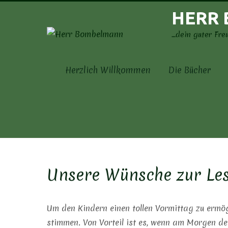
Skip
HERR
to
content
…dein guter Fre
Herzlich Willkommen
Die Bücher
Unsere Wünsche zur Le
Um den Kindern einen tollen Vormittag zu ermö
stimmen. Von Vorteil ist es, wenn am Morgen der