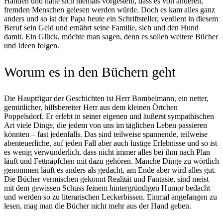
Händen und hätte sich niemals vorgestellt, dass es von anderen,
fremden Menschen gelesen werden würde. Doch es kam alles ganz
anders und so ist der Papa heute ein Schriftsteller, verdient in diesem
Beruf sein Geld und ernährt seine Familie, sich und den Hund
damit. Ein Glück, möchte man sagen, denn es sollen weitere Bücher
und Ideen folgen.
Worum es in den Büchern geht
Die Hauptfigur der Geschichten ist Herr Bombelmann, ein netter,
gemütlicher, hilfsbereiter Herr aus dem kleinen Örtchen
Poppelsdorf. Er erlebt in seiner eigenen und äußerst sympathischen
Art viele Dinge, die jedem von uns im täglichen Leben passieren
könnten – fast jedenfalls. Das sind teilweise spannende, teilweise
abenteuerliche, auf jeden Fall aber auch lustige Erlebnisse und so ist
es wenig verwunderlich, dass nicht immer alles bei ihm nach Plan
läuft und Fettnäpfchen mit dazu gehören. Manche Dinge zu wörtlich
genommen läuft es anders als gedacht, am Ende aber wird alles gut.
Die Bücher vermischen gekonnt Realität und Fantasie, sind meist
mit dem gewissen Schuss feinem hintergründigen Humor bedacht
und werden so zu literarischen Leckerbissen. Einmal angefangen zu
lesen, mag man die Bücher nicht mehr aus der Hand geben.