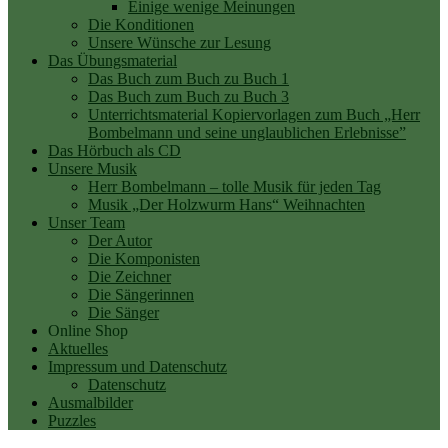
Einige wenige Meinungen
Die Konditionen
Unsere Wünsche zur Lesung
Das Übungsmaterial
Das Buch zum Buch zu Buch 1
Das Buch zum Buch zu Buch 3
Unterrichtsmaterial Kopiervorlagen zum Buch „Herr
Bombelmann und seine unglaublichen Erlebnisse”
Das Hörbuch als CD
Unsere Musik
Herr Bombelmann – tolle Musik für jeden Tag
Musik „Der Holzwurm Hans“ Weihnachten
Unser Team
Der Autor
Die Komponisten
Die Zeichner
Die Sängerinnen
Die Sänger
Online Shop
Aktuelles
Impressum und Datenschutz
Datenschutz
Ausmalbilder
Puzzles