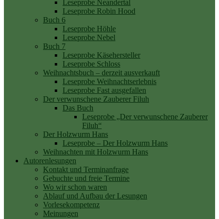
Leseprobe Neandertal
Leseprobe Robin Hood
Buch 6
Leseprobe Höhle
Leseprobe Nebel
Buch 7
Leseprobe Käsehersteller
Leseprobe Schloss
Weihnachtsbuch – derzeit ausverkauft
Leseprobe Weihnachtserlebnis
Leseprobe Fast ausgefallen
Der verwunschene Zauberer Filuh
Das Buch
Leseprobe „Der verwunschene Zauberer
Filuh“
Der Holzwurm Hans
Leseprobe – Der Holzwurm Hans
Weihnachten mit Holzwurm Hans
Autorenlesungen
Kontakt und Terminanfrage
Gebuchte und freie Termine
Wo wir schon waren
Ablauf und Aufbau der Lesungen
Vorlesekompetenz
Meinungen