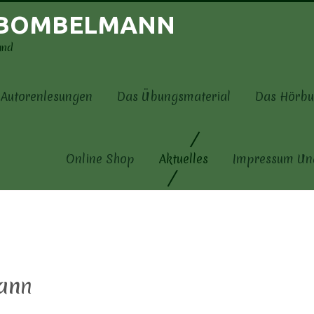
 BOMBELMANN
und
Autorenlesungen
Das Übungsmaterial
Das Hörbu
Online Shop
Aktuelles
Impressum Un
an
n