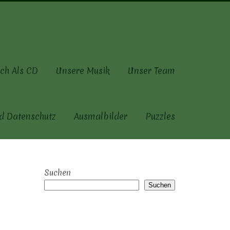
ch Als CD
Unsere Musik
Unser Team
d Datenschutz
Ausmalbilder
Puzzles
Suchen
Suchen