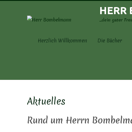
Skip
HERR
to
content
…dein guter Fre
Herzlich Willkommen
Die Bücher
Aktuelles
Rund um Herrn Bombelm