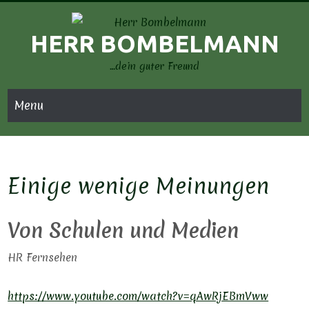
Skip
to
HERR BOMBELMANN
content
…dein guter Freund
Menu
Einige wenige Meinungen
Von Schulen und Medien
HR Fernsehen
https://www.youtube.com/watch?v=qAwRjEBmVww