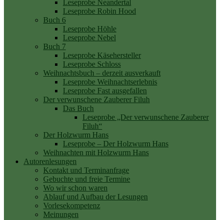
Leseprobe Neandertal
Leseprobe Robin Hood
Buch 6
Leseprobe Höhle
Leseprobe Nebel
Buch 7
Leseprobe Käsehersteller
Leseprobe Schloss
Weihnachtsbuch – derzeit ausverkauft
Leseprobe Weihnachtserlebnis
Leseprobe Fast ausgefallen
Der verwunschene Zauberer Filuh
Das Buch
Leseprobe „Der verwunschene Zauberer
Filuh“
Der Holzwurm Hans
Leseprobe – Der Holzwurm Hans
Weihnachten mit Holzwurm Hans
Autorenlesungen
Kontakt und Terminanfrage
Gebuchte und freie Termine
Wo wir schon waren
Ablauf und Aufbau der Lesungen
Vorlesekompetenz
Meinungen