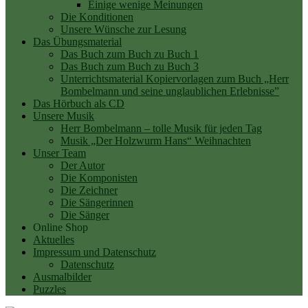
Einige wenige Meinungen
Die Konditionen
Unsere Wünsche zur Lesung
Das Übungsmaterial
Das Buch zum Buch zu Buch 1
Das Buch zum Buch zu Buch 3
Unterrichtsmaterial Kopiervorlagen zum Buch „Herr
Bombelmann und seine unglaublichen Erlebnisse”
Das Hörbuch als CD
Unsere Musik
Herr Bombelmann – tolle Musik für jeden Tag
Musik „Der Holzwurm Hans“ Weihnachten
Unser Team
Der Autor
Die Komponisten
Die Zeichner
Die Sängerinnen
Die Sänger
Online Shop
Aktuelles
Impressum und Datenschutz
Datenschutz
Ausmalbilder
Puzzles