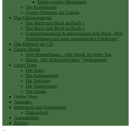
Einige wenige Meinungen
Die Konditionen
Unsere Wünsche zur Lesung
Das Übungsmaterial
Das Buch zum Buch zu Buch 1
Das Buch zum Buch zu Buch 3
Unterrichtsmaterial Kopiervorlagen zum Buch „Herr
Bombelmann und seine unglaublichen Erlebnisse”
Das Hörbuch als CD
Unsere Musik
Herr Bombelmann – tolle Musik für jeden Tag
Musik „Der Holzwurm Hans“ Weihnachten
Unser Team
Der Autor
Die Komponisten
Die Zeichner
Die Sängerinnen
Die Sänger
Online Shop
Aktuelles
Impressum und Datenschutz
Datenschutz
Ausmalbilder
Puzzles