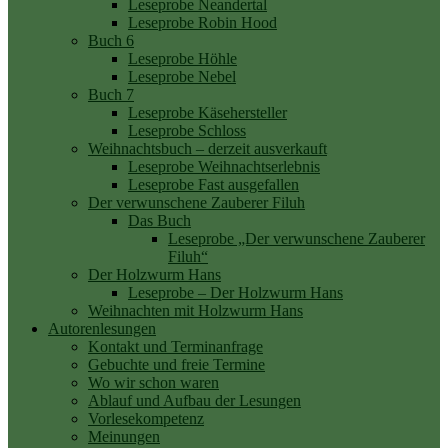
Leseprobe Neandertal
Leseprobe Robin Hood
Buch 6
Leseprobe Höhle
Leseprobe Nebel
Buch 7
Leseprobe Käsehersteller
Leseprobe Schloss
Weihnachtsbuch – derzeit ausverkauft
Leseprobe Weihnachtserlebnis
Leseprobe Fast ausgefallen
Der verwunschene Zauberer Filuh
Das Buch
Leseprobe „Der verwunschene Zauberer
Filuh“
Der Holzwurm Hans
Leseprobe – Der Holzwurm Hans
Weihnachten mit Holzwurm Hans
Autorenlesungen
Kontakt und Terminanfrage
Gebuchte und freie Termine
Wo wir schon waren
Ablauf und Aufbau der Lesungen
Vorlesekompetenz
Meinungen