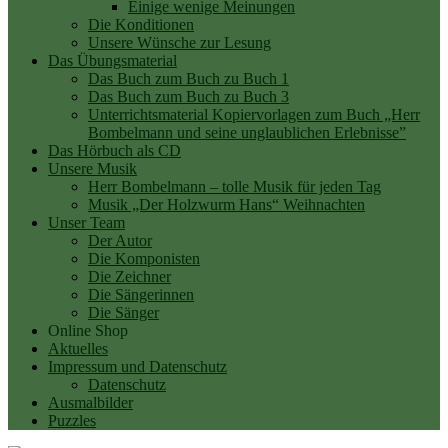
Einige wenige Meinungen
Die Konditionen
Unsere Wünsche zur Lesung
Das Übungsmaterial
Das Buch zum Buch zu Buch 1
Das Buch zum Buch zu Buch 3
Unterrichtsmaterial Kopiervorlagen zum Buch „Herr
Bombelmann und seine unglaublichen Erlebnisse”
Das Hörbuch als CD
Unsere Musik
Herr Bombelmann – tolle Musik für jeden Tag
Musik „Der Holzwurm Hans“ Weihnachten
Unser Team
Der Autor
Die Komponisten
Die Zeichner
Die Sängerinnen
Die Sänger
Online Shop
Aktuelles
Impressum und Datenschutz
Datenschutz
Ausmalbilder
Puzzles