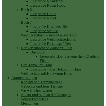
Leseprobe Neandertal
Leseprobe Robin Hood
Buch 6
Leseprobe Höhle
Leseprobe Nebel
Buch 7
Leseprobe Käsehersteller
Leseprobe Schloss
Weihnachtsbuch – derzeit ausverkauft
Leseprobe Weihnachtserlebnis
Leseprobe Fast ausgefallen
Der verwunschene Zauberer Filuh
Das Buch
Leseprobe „Der verwunschene Zauberer
Filuh“
Der Holzwurm Hans
Leseprobe – Der Holzwurm Hans
Weihnachten mit Holzwurm Hans
Autorenlesungen
Kontakt und Terminanfrage
Gebuchte und freie Termine
Wo wir schon waren
Ablauf und Aufbau der Lesungen
Vorlesekompetenz
Meinungen