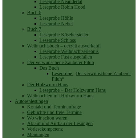
Leseprobe Neandertal
Leseprobe Robin Hood
Buch 6
Leseprobe Höhle
Leseprobe Nebel
Buch 7
Leseprobe Käsehersteller
Leseprobe Schloss
Weihnachtsbuch – derzeit ausverkauft
Leseprobe Weihnachtserlebnis
Leseprobe Fast ausgefallen
Der verwunschene Zauberer Filuh
Das Buch
Leseprobe „Der verwunschene Zauberer
Filuh“
Der Holzwurm Hans
Leseprobe – Der Holzwurm Hans
Weihnachten mit Holzwurm Hans
Autorenlesungen
Kontakt und Terminanfrage
Gebuchte und freie Termine
Wo wir schon waren
Ablauf und Aufbau der Lesungen
Vorlesekompetenz
Meinungen