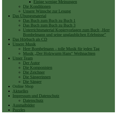
Einige wenige Meinungen
Die Konditionen
Unsere Wünsche zur Lesung
Das Übungsmaterial
Das Buch zum Buch zu Buch 1
Das Buch zum Buch zu Buch 3
Unterrichtsmaterial Kopiervorlagen zum Buch „Herr
Bombelmann und seine unglaublichen Erlebnisse”
Das Hörbuch als CD
Unsere Musik
Herr Bombelmann – tolle Musik für jeden Tag
Musik „Der Holzwurm Hans“ Weihnachten
Unser Team
Der Autor
Die Komponisten
Die Zeichner
Die Sängerinnen
Die Sänger
Online Shop
Aktuelles
Impressum und Datenschutz
Datenschutz
Ausmalbilder
Puzzles