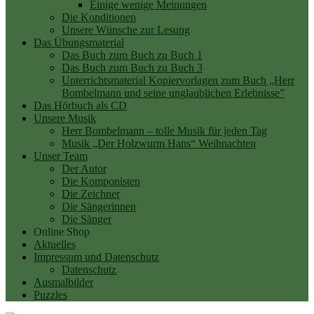
Einige wenige Meinungen
Die Konditionen
Unsere Wünsche zur Lesung
Das Übungsmaterial
Das Buch zum Buch zu Buch 1
Das Buch zum Buch zu Buch 3
Unterrichtsmaterial Kopiervorlagen zum Buch „Herr
Bombelmann und seine unglaublichen Erlebnisse”
Das Hörbuch als CD
Unsere Musik
Herr Bombelmann – tolle Musik für jeden Tag
Musik „Der Holzwurm Hans“ Weihnachten
Unser Team
Der Autor
Die Komponisten
Die Zeichner
Die Sängerinnen
Die Sänger
Online Shop
Aktuelles
Impressum und Datenschutz
Datenschutz
Ausmalbilder
Puzzles