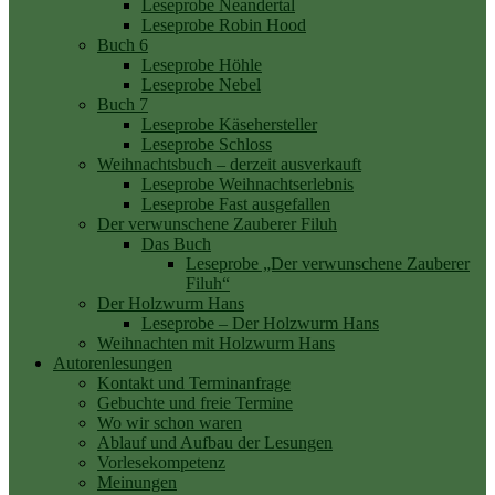
Leseprobe Neandertal
Leseprobe Robin Hood
Buch 6
Leseprobe Höhle
Leseprobe Nebel
Buch 7
Leseprobe Käsehersteller
Leseprobe Schloss
Weihnachtsbuch – derzeit ausverkauft
Leseprobe Weihnachtserlebnis
Leseprobe Fast ausgefallen
Der verwunschene Zauberer Filuh
Das Buch
Leseprobe „Der verwunschene Zauberer
Filuh“
Der Holzwurm Hans
Leseprobe – Der Holzwurm Hans
Weihnachten mit Holzwurm Hans
Autorenlesungen
Kontakt und Terminanfrage
Gebuchte und freie Termine
Wo wir schon waren
Ablauf und Aufbau der Lesungen
Vorlesekompetenz
Meinungen