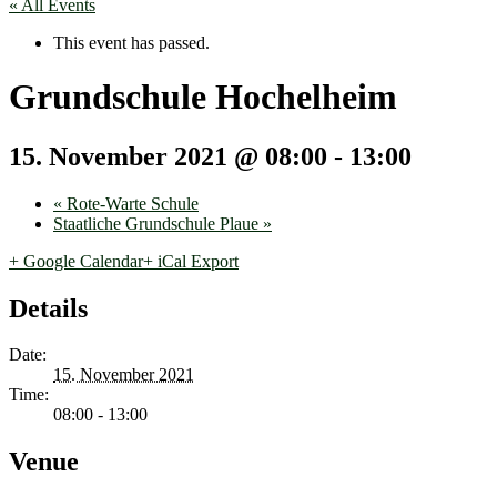
« All Events
This event has passed.
Grundschule Hochelheim
15. November 2021 @ 08:00
-
13:00
«
Rote-Warte Schule
Staatliche Grundschule Plaue
»
+ Google Calendar
+ iCal Export
Details
Date:
15. November 2021
Time:
08:00 - 13:00
Venue