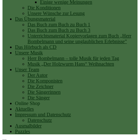
Einige wenige Meinungen
Die Konditionen
Unsere Wünsche zur Lesung
Das Übungsmaterial
Das Buch zum Buch zu Buch 1
Das Buch zum Buch zu Buch 3
Unterrichtsmaterial Kopiervorlagen zum Buch „Herr
Bombelmann und seine unglaublichen Erlebnisse”
Das Hörbuch als CD
Unsere Musik
Herr Bombelmann – tolle Musik für jeden Tag
Musik „Der Holzwurm Hans“ Weihnachten
Unser Team
Der Autor
Die Komponisten
Die Zeichner
Die Sängerinnen
Die Sänger
Online Shop
Aktuelles
Impressum und Datenschutz
Datenschutz
Ausmalbilder
Puzzles