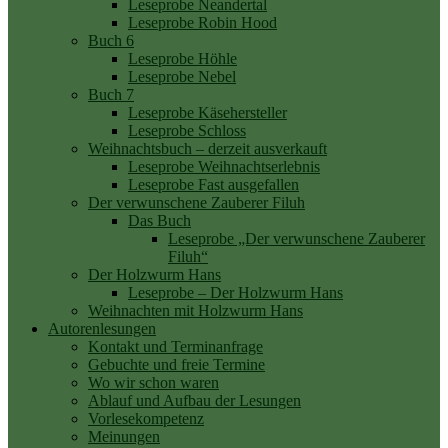
Leseprobe Neandertal
Leseprobe Robin Hood
Buch 6
Leseprobe Höhle
Leseprobe Nebel
Buch 7
Leseprobe Käsehersteller
Leseprobe Schloss
Weihnachtsbuch – derzeit ausverkauft
Leseprobe Weihnachtserlebnis
Leseprobe Fast ausgefallen
Der verwunschene Zauberer Filuh
Das Buch
Leseprobe „Der verwunschene Zauberer
Filuh“
Der Holzwurm Hans
Leseprobe – Der Holzwurm Hans
Weihnachten mit Holzwurm Hans
Autorenlesungen
Kontakt und Terminanfrage
Gebuchte und freie Termine
Wo wir schon waren
Ablauf und Aufbau der Lesungen
Vorlesekompetenz
Meinungen