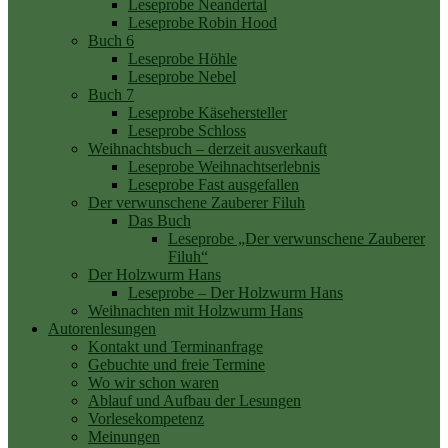
Leseprobe Neandertal
Leseprobe Robin Hood
Buch 6
Leseprobe Höhle
Leseprobe Nebel
Buch 7
Leseprobe Käsehersteller
Leseprobe Schloss
Weihnachtsbuch – derzeit ausverkauft
Leseprobe Weihnachtserlebnis
Leseprobe Fast ausgefallen
Der verwunschene Zauberer Filuh
Das Buch
Leseprobe „Der verwunschene Zauberer
Filuh“
Der Holzwurm Hans
Leseprobe – Der Holzwurm Hans
Weihnachten mit Holzwurm Hans
Autorenlesungen
Kontakt und Terminanfrage
Gebuchte und freie Termine
Wo wir schon waren
Ablauf und Aufbau der Lesungen
Vorlesekompetenz
Meinungen