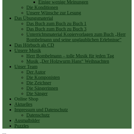
Einige wenige Meinungen
Die Konditionen
Unsere Wünsche zur Lesung
Das Übungsmaterial
Das Buch zum Buch zu Buch 1
Das Buch zum Buch zu Buch 3
Unterrichtsmaterial Kopiervorlagen zum Buch „Herr
Bombelmann und seine unglaublichen Erlebnisse”
Das Hörbuch als CD
Unsere Musik
Herr Bombelmann – tolle Musik für jeden Tag
Musik „Der Holzwurm Hans“ Weihnachten
Unser Team
Der Autor
Die Komponisten
Die Zeichner
Die Sängerinnen
Die Sänger
Online Shop
Aktuelles
Impressum und Datenschutz
Datenschutz
Ausmalbilder
Puzzles